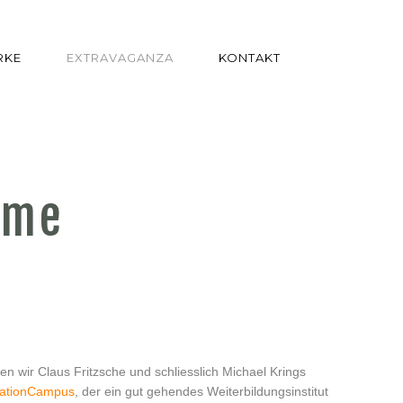
RKE
EXTRAVAGANZA
KONTAKT
ame
fen wir Claus Fritzsche und schliesslich Michael Krings
vationCampus
, der ein gut gehendes Weiterbildungsinstitut