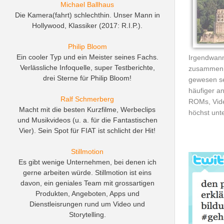
Michael Ballhaus
Die Kamera(fahrt) schlechthin. Unser Mann in
Hollywood, Klassiker (2017: R.I.P.).
Philip Bloom
Ein cooler Typ und ein Meister seines Fachs.
Irgendwan
Verlässliche Infoquelle, super Testberichte,
zusammen v
drei Sterne für Philip Bloom!
gewesen sei
häufiger a
Ralf Schmerberg
ROMs, Vide
Macht mit die besten Kurzfilme, Werbeclips
höchst unt
und Musikvideos (u. a. für die Fantastischen
Vier). Sein Spot für FIAT ist schlicht der Hit!
Stillmotion
Es gibt wenige Unternehmen, bei denen ich
gerne arbeiten würde. Stillmotion ist eins
davon, ein geniales Team mit grossartigen
Produkten, Angeboten, Apps und
Dienstleisrungen rund um Video und
Storytelling.