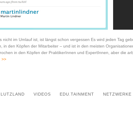
 nicht im Umlauf ist, ist längst schon vergessen Es wird jeden Tag gebr
 in den Köpfen der Mitarbeiter – und ist in den meisten Organisationen 
ochen in den Köpfen der PraktikerInnen und ExpertInnen, aber die ar
n >>
rstanding MOOCs
Wissen
LUTZLAND
VIDEOS
EDU.TAINMENT
NETZWERKE
camp Rhein-Neckar
nterviews
MOOC FAQ
Barcamps
ter Class
mentationen
A-Heidelberg
vestreams
EIT Health