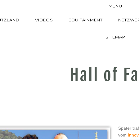
MENU
UTZLAND
VIDEOS
EDU.TAINMENT
NETZWE
SITEMAP
Hall of F
Später tra
vom
Inno