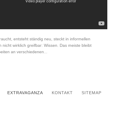
aucht, entsteht ständig neu, steckt in informellen
nicht wirklich greifbar: Wissen. Das meiste bleibt
beiten an verschiedenen
...
EXTRAVAGANZA
KONTAKT
SITEMAP