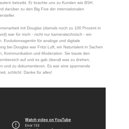
lautern betreibt. Er brachte uns zu Kunden wie BSH,
d darüber zu den Big Five der internationalen
rsteller.
menarbeit mit Douglas (damals noch zu 100 Prozent in
and) war für mich - nicht nur kameratechnisch - ein
n. Evolutionsagentin für analoge und digitale
ung bei Douglas war Fritzi Luft, ein Naturtalent in Sachen
n, Kommunikation und Moderation. Sie baute den
Lernbereich auf und es gab überall was zu drehen,
ten und zu dokumentieren. Es war eine spannende
it, schlicht: Danke für alles!