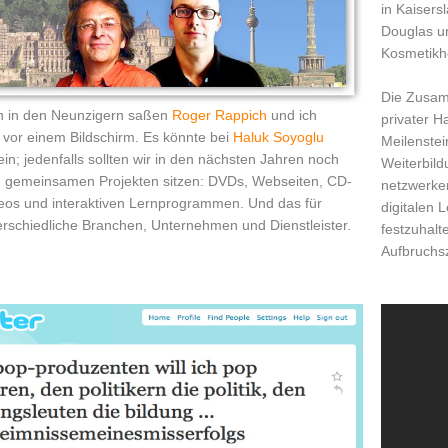
in Kaisers
Douglas un
Kosmetikhe
Die Zusam
n in den Neunzigern saßen
Roger Rappich
und ich
privater H
or einem Bildschirm. Es könnte bei
Haluk Soyoglu
Meilenstei
n; jedenfalls sollten wir in den nächsten Jahren noch
Weiterbild
n gemeinsamen Projekten sitzen: DVDs, Webseiten, CD-
netzwerke
os und interaktiven Lernprogrammen. Und das für
digitalen 
erschiedliche Branchen, Unternehmen und Dienstleister.
festzuhal
Aufbruchsze