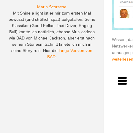
Marin Scorsese
Mit Shine a light ist er mir zum ersten Mal
bewusst (und sträflich spät) aufgefallen. Seine
Klassiker (Good Fellas, Taxi Driver, Raging
Bull) kantte ich natürlich, ebenso Musikvideos
wie BAD von Michael Jackson, aber erst nach
Wissen, das
seinem Stonesmitschnitt kniete ich mich in
Netzwerken,
seine Story rein. Hier die
lange Version von
unausgespr
BAD
:
weiterlese
Unde
Bar
i
Mas
Doku
IB
Li